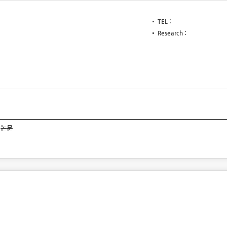
TEL
Research
논문